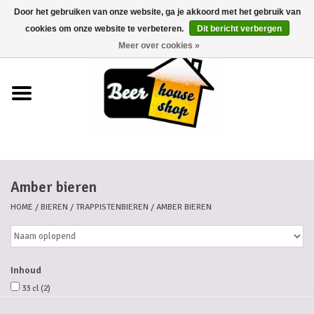
Door het gebruiken van onze website, ga je akkoord met het gebruik van
0 Artikelen - €0,00
cookies om onze website te verbeteren.
Dit bericht verbergen
Meer over cookies »
Home
Bieren
Bierkaartjes
Amber bieren
Biermanden
HOME
/
BIEREN
/
TRAPPISTENBIEREN
/
AMBER BIEREN
Blikken
Cadeaubonnen
Inhoud
33 cl
(2)
Dankkaartjes