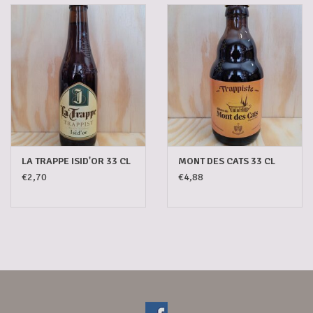
Gadgets
Geschenken
Glazen
Lege kratten
LA TRAPPE ISID'OR 33 CL
MONT DES CATS 33 CL
€2,70
€4,88
Manden/Kratten
Mixdozen
Streekproducten
Sweets