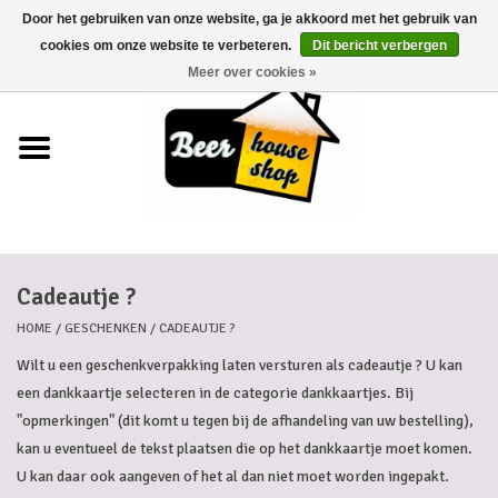
Door het gebruiken van onze website, ga je akkoord met het gebruik van
0 Artikelen - €0,00
cookies om onze website te verbeteren.
Dit bericht verbergen
Meer over cookies »
Home
Bieren
Bierkaartjes
Cadeautje ?
Biermanden
HOME
/
GESCHENKEN
/
CADEAUTJE ?
Blikken
Wilt u een geschenkverpakking laten versturen als cadeautje ? U kan
een dankkaartje selecteren in de categorie dankkaartjes. Bij
Cadeaubonnen
"opmerkingen" (dit komt u tegen bij de afhandeling van uw bestelling),
kan u eventueel de tekst plaatsen die op het dankkaartje moet komen.
U kan daar ook aangeven of het al dan niet moet worden ingepakt.
Dankkaartjes