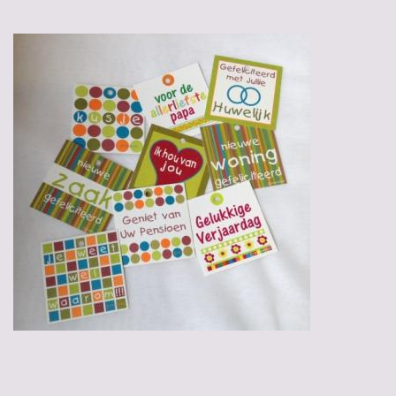
Gadgets
Geschenken
Glazen
Lege kratten
Manden/Kratten
Mixdozen
Streekproducten
Sweets