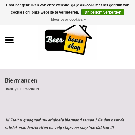
Door het gebruiken van onze website, ga je akkoord met het gebruik van
0 Artikelen - €0,00
cookies om onze website te verbeteren.
Dit bericht verbergen
Meer over cookies »
Home
Bieren
Bierkaartjes
Biermanden
Biermanden
HOME
/
BIERMANDEN
Blikken
Cadeaubonnen
!!! Stelt u graag zelf uw originele biermand samen ? Ga dan naar de
rubriek manden/kratten en volg stap voor stap hoe dat kan !!!
Dankkaartjes