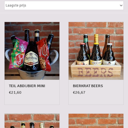
Gadgets
Geschenken
Glazen
Lege kratten
Manden/Kratten
TEIL ABDIJBIER MINI
BIERKRAT BEERS
Mixdozen
€21,60
€26,67
Streekproducten
Sweets