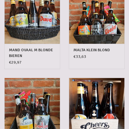
5-6l vaten
Promoties
Streekproducten/Diverse
MAND OVAAL M BLONDE
MALTA KLEIN BLOND
BIEREN
€33,63
Opruiming
€29,97