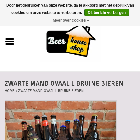
Door het gebruiken van onze website, ga je akkoord met het gebruik van
0 Artikelen - €0,00
cookies om onze website te verbeteren.
Dit bericht verbergen
Meer over cookies »
Home
Bieren
Bierkaartjes
ZWARTE MAND OVAAL L BRUINE BIEREN
Biermanden
HOME
/
ZWARTE MAND OVAAL L BRUINE BIEREN
Blikken
Cadeaubonnen
Dankkaartjes