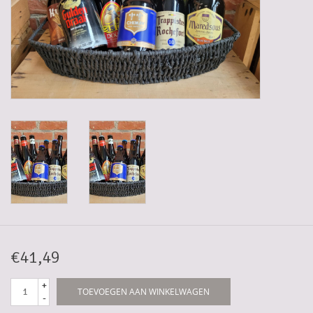
Gadgets
Geschenken
Glazen
Lege kratten
Manden/Kratten
Mixdozen
€41,49
Streekproducten
+
TOEVOEGEN AAN WINKELWAGEN
-
Sweets