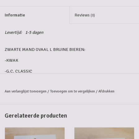
5-6l vaten
Informatie
Reviews
(0)
Promoties
Levertijd:
1-5 dagen
Streekproducten/Diverse
ZWARTE MAND OVAAL L BRUINE BIEREN:
-KWAK
Opruiming
-G.C. CLASSIC
-LE FORT BRASSERIE
Aan verlanglijst toevoegen
/
Toevoegen om te vergelijken
/
Afdrukken
-ST. BERNARDUS ABT 12°
-LUPULUS
-TONGERLO
Gerelateerde producten
-MAREDSOUS
-ROCHEFORT 10