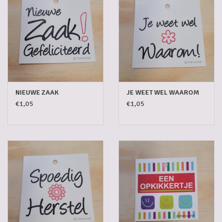
-CHIMAY BLAUW
-ST.PAUL
-GULDEN DRAAK QUADRUPLE
NIEUWE ZAAK
JE WEET WEL WAAROM
€1,05
€1,05