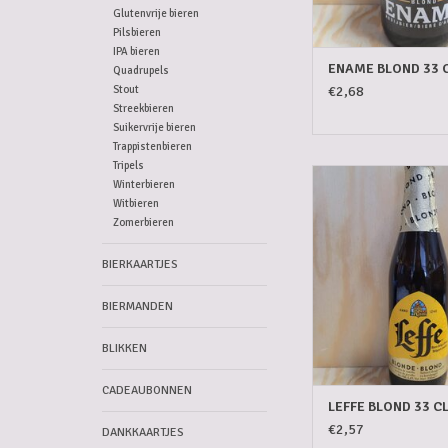
Glutenvrije bieren
Pilsbieren
IPA bieren
ENAME BLOND 33 
Quadrupels
Stout
€2,68
Streekbieren
Suikervrije bieren
Trappistenbieren
Tripels
LEFFE BLOND 3
Winterbieren
Witbieren
TOEVOEGEN AAN WI
Zomerbieren
BIERKAARTJES
BIERMANDEN
BLIKKEN
CADEAUBONNEN
LEFFE BLOND 33 C
€2,57
DANKKAARTJES