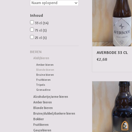
Inhoud
33 cl
(14)
75 cl
(1)
25 cl
(1)
BIEREN
AVERBODE 33 CL
Abdijbieren
€2,68
Amber bieren
Blonde bieren
Bruine bieren
Fruitbieren
ENAME BLOND 3
Tripels
Grenadine
TOEVOEGEN AAN WI
Alcoholvrije/arme bieren
Amber bieren
Blonde bieren
Bruine/dubbel/donkere bieren
Bokbier
Fruitbieren
Geuzebieren