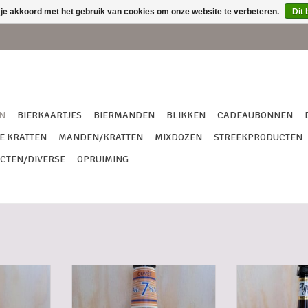
 je akkoord met het gebruik van cookies om onze website te verbeteren.
Dit 
N
BIERKAARTJES
BIERMANDEN
BLIKKEN
CADEAUBONNEN
E KRATTEN
MANDEN/KRATTEN
MIXDOZEN
STREEKPRODUCTEN
CTEN/DIVERSE
OPRUIMING
 CL
CINEY BLOND 25 CL
CORSENDONK
NKELWAGEN
TOEVOEGEN AAN WINKELWAGEN
TOEVOEGEN AA