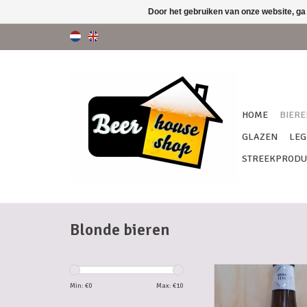
Door het gebruiken van onze website, ga
HOME
BIERE
GLAZEN
LEG
STREEKPRODU
Blonde bieren
AVERBODE 33
Min: €
0
Max: €
10
TOEVOEGEN AAN WI