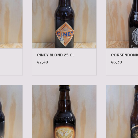
CINEY BLOND 25 CL
CORSENDONK 
€2,48
€6,38
3 CL
GRIMBERGEN BLOND 33 CL
HERKENRODE 
NKELWAGEN
TOEVOEGEN AAN WINKELWAGEN
TOEVOEGEN AA