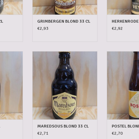
CL
GRIMBERGEN BLOND 33 CL
HERKENRODE 
€2,93
€2,92
3 CL
MAREDSOUS 6° BLOND 33 CL
POSTEL B
NKELWAGEN
TOEVOEGEN AAN WINKELWAGEN
TOEVOEGEN AA
L
MAREDSOUS BLOND 33 CL
POSTEL BLOND
€2,71
€2,70