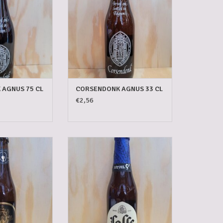
AGNUS 75 CL
CORSENDONK AGNUS 33 CL
€2,56
VESPER 33 CL
LEFFE RITUEL 9° 33 CL
N WINKELWAGEN
TOEVOEGEN AAN WINKELWAGEN