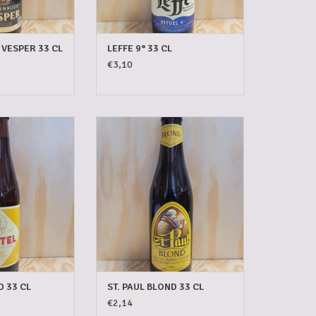
VESPER 33 CL
LEFFE 9° 33 CL
€3,10
LOND 33 CL
ST. PAUL BLOND 33 CL
N WINKELWAGEN
TOEVOEGEN AAN WINKELWAGEN
 33 CL
ST. PAUL BLOND 33 CL
€2,14