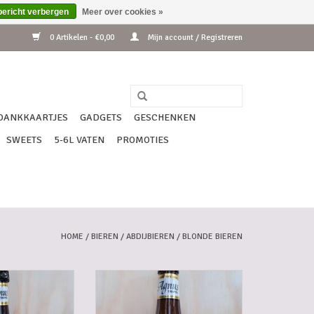
bericht verbergen
Meer over cookies »
0 Artikelen - €0,00
Mijn account / Registreren
DANKKAARTJES
GADGETS
GESCHENKEN
SWEETS
5-6L VATEN
PROMOTIES
HOME
/
BIEREN
/
ABDIJBIEREN
/
BLONDE BIEREN
 AGNUS 75 CL
CORSENDONK AGNUS 33 CL
N WINKELWAGEN
TOEVOEGEN AAN WINKELWAGEN