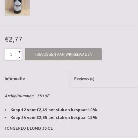
5-6l vaten
Promoties
€2,77
Streekproducten/Diverse
+
TOEVOEGEN AAN WINKELWAGEN
-
Opruiming
Informatie
Reviews
(0)
Artikelnummer:
3510F
Koop 12 voor €2,49 per stuk en bespaar 10%
Koop 24 voor €2,35 per stuk en bespaar 15%
TONGERLO BLOND 33 CL