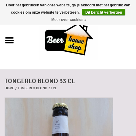
Door het gebruiken van onze website, ga je akkoord met het gebruik van
0 Artikelen - €0,00
cookies om onze website te verbeteren.
Dit bericht verbergen
Meer over cookies »
Home
Bieren
Bierkaartjes
TONGERLO BLOND 33 CL
Biermanden
HOME
/
TONGERLO BLOND 33 CL
Blikken
Cadeaubonnen
Dankkaartjes