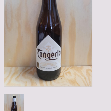
Gadgets
Geschenken
Glazen
Lege kratten
Manden/Kratten
Mixdozen
Streekproducten
Sweets