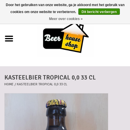
Door het gebruiken van onze website, ga je akkoord met het gebruik van
0 Artikelen - €0,00
cookies om onze website te verbeteren.
Dit bericht verbergen
Meer over cookies »
Home
Bieren
Bierkaartjes
KASTEELBIER TROPICAL 0,0 33 CL
Biermanden
HOME
/
KASTEELBIER TROPICAL 0,0 33 CL
Blikken
Cadeaubonnen
Dankkaartjes