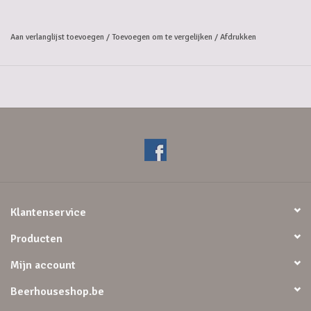
speciaalbier met een volle schuimkraag en een tropisch smaakpalet.
De geur van passievrucht geeft de aanzet voor een verfrissend
Aan verlanglijst toevoegen
/
Toevoegen om te vergelijken
/
Afdrukken
alcoholvrij speciaalbier, gebrouwen met mango, passievrucht, perzik
en ananas.
Klantenservice
Producten
Mijn account
Beerhouseshop.be