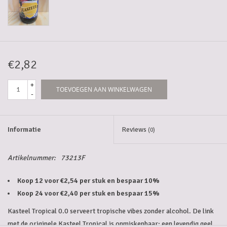
5-6l vaten
Promoties
€2,82
Streekproducten/Diverse
+
TOEVOEGEN AAN WINKELWAGEN
-
Opruiming
Informatie
Reviews
(0)
Artikelnummer:
73213F
Koop 12 voor €2,54 per stuk en bespaar 10%
Koop 24 voor €2,40 per stuk en bespaar 15%
Kasteel Tropical 0.0 serveert tropische vibes zonder alcohol. De link
met de originele Kasteel Tropical is onmiskenbaar: een levendig geel