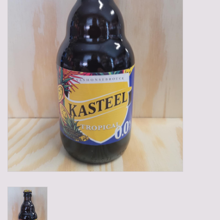
Gadgets
Geschenken
Glazen
Lege kratten
Manden/Kratten
Mixdozen
Streekproducten
Sweets