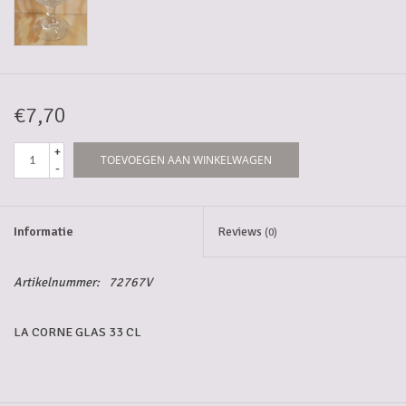
5-6l vaten
Promoties
€7,70
Streekproducten/Diverse
+
TOEVOEGEN AAN WINKELWAGEN
-
Opruiming
Informatie
Reviews
(0)
Artikelnummer:
72767V
LA CORNE GLAS 33 CL