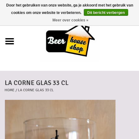
Door het gebruiken van onze website, ga je akkoord met het gebruik van
0 Artikelen - €0,00
cookies om onze website te verbeteren.
Dit bericht verbergen
Meer over cookies »
Home
Bieren
Bierkaartjes
LA CORNE GLAS 33 CL
Biermanden
HOME
/
LA CORNE GLAS 33 CL
Blikken
Cadeaubonnen
Dankkaartjes