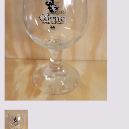
Gadgets
Geschenken
Glazen
Lege kratten
Manden/Kratten
Mixdozen
Streekproducten
Sweets