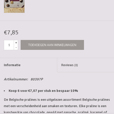
5-6l vaten
Promoties
€7,85
Streekproducten/Diverse
+
TOEVOEGEN AAN WINKELWAGEN
-
Opruiming
Informatie
Reviews
(0)
Artikelnummer:
80397P
Koop 6 voor €7,07 per stuk en bespaar 10%
De Belgische pralines is een uitgelezen assortiment Belgische pralines
met een verscheidenheid aan smaken en texturen. Elke praline is een
kunstwerkje van chocolade, gevuld met ganache, praliné, karamel of