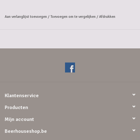
andere lekkernijen, verpakt in fijne chocolade. Perfect als geschenk of
als traktatie voor jezelf met een vleugje chocolade luxe.
Aan verlanglijst toevoegen
/
Toevoegen om te vergelijken
/
Afdrukken
Klantenservice
Producten
Mijn account
Beerhouseshop.be