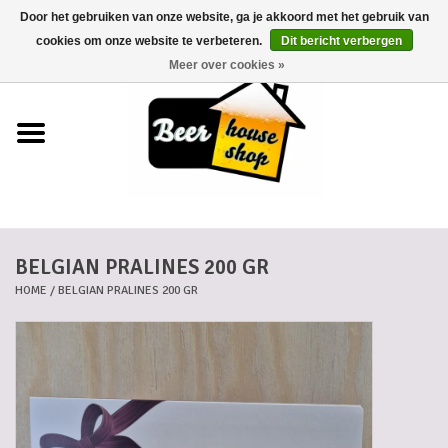
Door het gebruiken van onze website, ga je akkoord met het gebruik van
0 Artikelen - €0,00
cookies om onze website te verbeteren.
Dit bericht verbergen
Meer over cookies »
Home
Bieren
Bierkaartjes
BELGIAN PRALINES 200 GR
Biermanden
HOME
/
BELGIAN PRALINES 200 GR
Blikken
Cadeaubonnen
Dankkaartjes