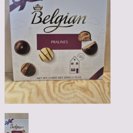
Gadgets
Geschenken
Glazen
Lege kratten
Manden/Kratten
Mixdozen
Streekproducten
Sweets