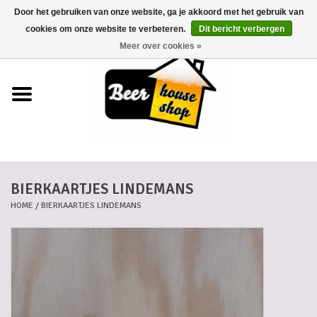
Door het gebruiken van onze website, ga je akkoord met het gebruik van
0 Artikelen - €0,00
cookies om onze website te verbeteren.
Dit bericht verbergen
Meer over cookies »
Home
Bieren
Bierkaartjes
BIERKAARTJES LINDEMANS
Biermanden
HOME
/
BIERKAARTJES LINDEMANS
Blikken
Cadeaubonnen
Dankkaartjes