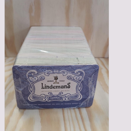
Gadgets
Geschenken
Glazen
Lege kratten
Manden/Kratten
Mixdozen
Streekproducten
Sweets