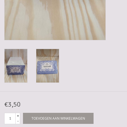
5-6l vaten
Promoties
Streekproducten/Diverse
Opruiming
€3,50
+
TOEVOEGEN AAN WINKELWAGEN
-