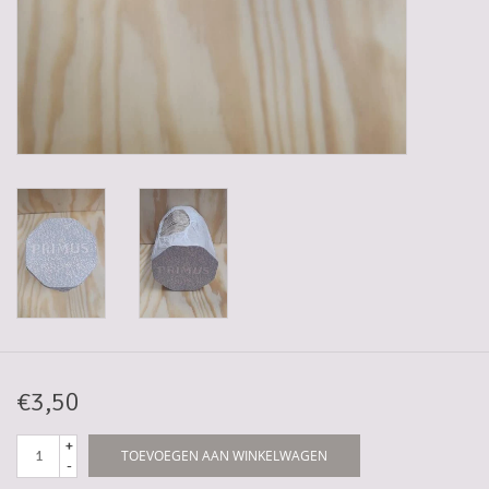
5-6l vaten
Promoties
Streekproducten/Diverse
Opruiming
€3,50
+
TOEVOEGEN AAN WINKELWAGEN
-