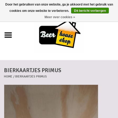
Door het gebruiken van onze website, ga je akkoord met het gebruik van
0 Artikelen - €0,00
cookies om onze website te verbeteren.
Dit bericht verbergen
Meer over cookies »
Home
Bieren
Bierkaartjes
BIERKAARTJES PRIMUS
Biermanden
HOME
/
BIERKAARTJES PRIMUS
Blikken
Cadeaubonnen
Dankkaartjes