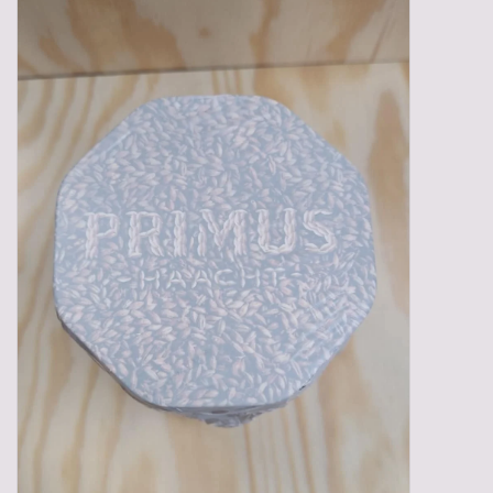
Gadgets
Geschenken
Glazen
Lege kratten
Manden/Kratten
Mixdozen
Streekproducten
Sweets