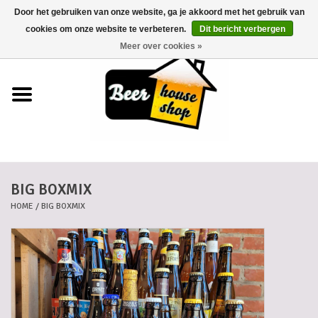
Door het gebruiken van onze website, ga je akkoord met het gebruik van
0 Artikelen - €0,00
cookies om onze website te verbeteren.
Dit bericht verbergen
Meer over cookies »
Home
Bieren
Bierkaartjes
BIG BOXMIX
Biermanden
HOME
/
BIG BOXMIX
Blikken
Cadeaubonnen
Dankkaartjes