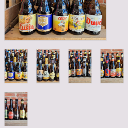
Gadgets
Geschenken
Glazen
Lege kratten
Manden/Kratten
Mixdozen
Streekproducten
Sweets