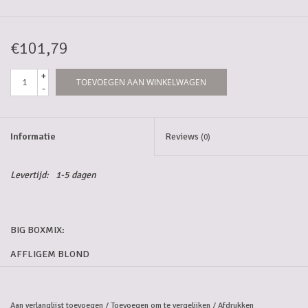
5-6l vaten
€101,79
Promoties
+
TOEVOEGEN AAN WINKELWAGEN
-
Streekproducten/Diverse
Informatie
Reviews
(0)
Opruiming
Levertijd:
1-5 dagen
BIG BOXMIX:
AFFLIGEM BLOND
CORSENDONK AGNUS
BLONDE BIE
Aan verlanglijst toevoegen
/
Toevoegen om te vergelijken
/
Afdrukken