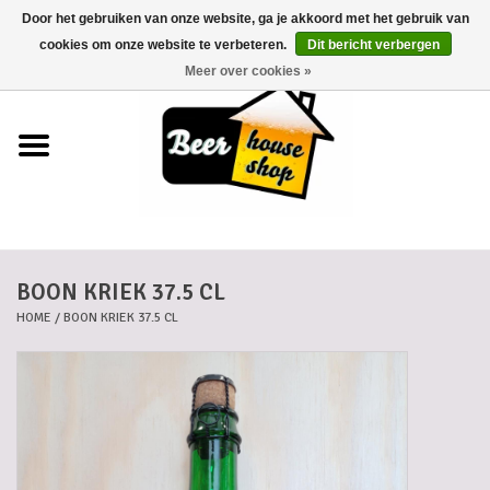
Door het gebruiken van onze website, ga je akkoord met het gebruik van
0 Artikelen - €0,00
cookies om onze website te verbeteren.
Dit bericht verbergen
Meer over cookies »
Home
Bieren
Bierkaartjes
BOON KRIEK 37.5 CL
Biermanden
HOME
/
BOON KRIEK 37.5 CL
Blikken
Cadeaubonnen
Dankkaartjes