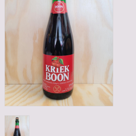
Gadgets
Geschenken
Glazen
Lege kratten
Manden/Kratten
Mixdozen
Streekproducten
Sweets