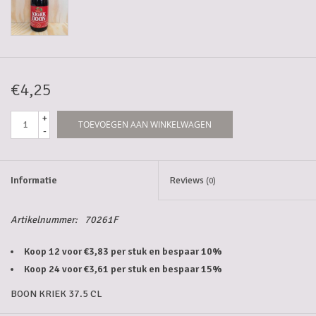
5-6l vaten
Promoties
€4,25
Streekproducten/Diverse
+
TOEVOEGEN AAN WINKELWAGEN
-
Opruiming
Informatie
Reviews
(0)
Artikelnummer:
70261F
Koop 12 voor €3,83 per stuk en bespaar 10%
Koop 24 voor €3,61 per stuk en bespaar 15%
BOON KRIEK 37.5 CL