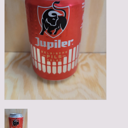
Gadgets
Geschenken
Glazen
Lege kratten
Manden/Kratten
Mixdozen
Streekproducten
Sweets