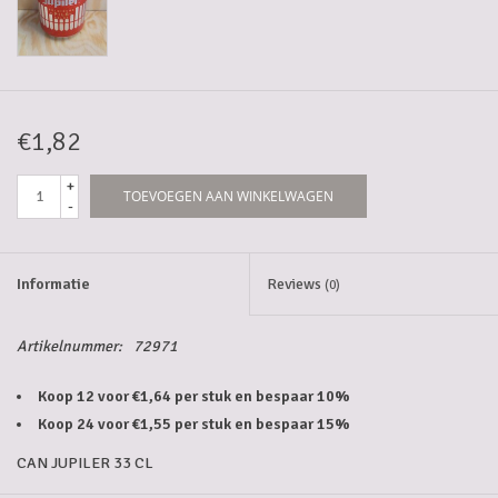
5-6l vaten
Promoties
€1,82
Streekproducten/Diverse
+
TOEVOEGEN AAN WINKELWAGEN
-
Opruiming
Informatie
Reviews
(0)
Artikelnummer:
72971
Koop 12 voor €1,64 per stuk en bespaar 10%
Koop 24 voor €1,55 per stuk en bespaar 15%
CAN JUPILER 33 CL