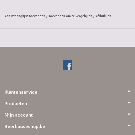
Jupiler is een verfrissend en toegankelijk Belgisch pilsbier met een
perfect uitgebalanceerde bitterzoete smaak en zachte mouttonen.
Met 5,2% alcohol.
Aan verlanglijst toevoegen
/
Toevoegen om te vergelijken
/
Afdrukken
Klantenservice
Producten
Mijn account
Beerhouseshop.be