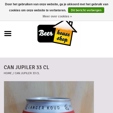
Door het gebruiken van onze website, ga je akkoord met het gebruik van
0 Artikelen - €0,00
cookies om onze website te verbeteren.
Dit bericht verbergen
Meer over cookies »
Home
Bieren
Bierkaartjes
CAN JUPILER 33 CL
Biermanden
HOME
/
CAN JUPILER 33 CL
Blikken
Cadeaubonnen
Dankkaartjes