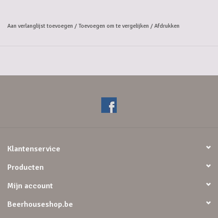
mondgevoel en de lichte kruidige afdronk, waarin de alcohol sterk
naar boven komt, maakt het smaakprofiel compleet.
Aan verlanglijst toevoegen
/
Toevoegen om te vergelijken
/
Afdrukken
Klantenservice
Producten
Mijn account
Beerhouseshop.be