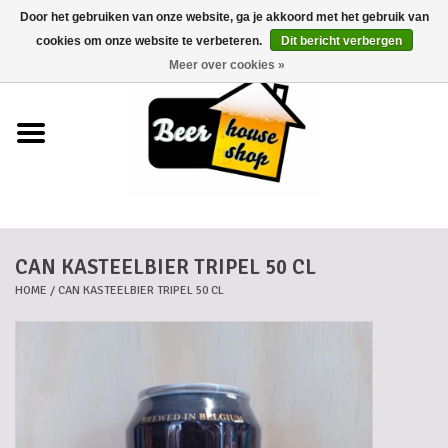
Door het gebruiken van onze website, ga je akkoord met het gebruik van
0 Artikelen - €0,00
cookies om onze website te verbeteren.
Dit bericht verbergen
Meer over cookies »
Home
Bieren
Bierkaartjes
CAN KASTEELBIER TRIPEL 50 CL
Biermanden
HOME
/
CAN KASTEELBIER TRIPEL 50 CL
Blikken
Cadeaubonnen
Dankkaartjes