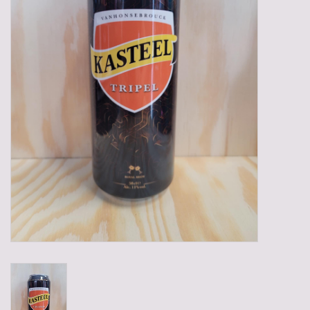
Gadgets
Geschenken
Glazen
Lege kratten
Manden/Kratten
Mixdozen
Streekproducten
Sweets