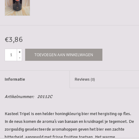
5-6l vaten
Promoties
€3,86
Streekproducten/Diverse
+
TOEVOEGEN AAN WINKELWAGEN
-
Opruiming
Informatie
Reviews
(0)
Artikelnummer:
20112C
Kasteel Tripel is een helder honingkleurig bier met hergisting op fles.
In de neus komen de aroma’s van banaan en kruidnagel je tegemoet. De
zorgvuldig geselecteerde aromahoppen geven het bier een zachte
bitterheid, aangevuld met frisse fruitige toetsen. Het warme