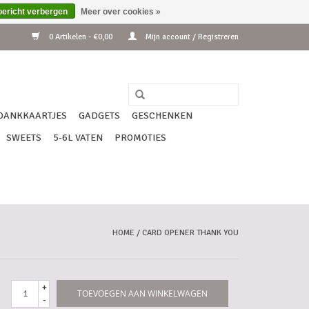
bericht verbergen
Meer over cookies »
0 Artikelen - €0,00
Mijn account / Registreren
DANKKAARTJES
GADGETS
GESCHENKEN
SWEETS
5-6L VATEN
PROMOTIES
HOME
/
CARD OPENER THANK YOU
+
TOEVOEGEN AAN WINKELWAGEN
-