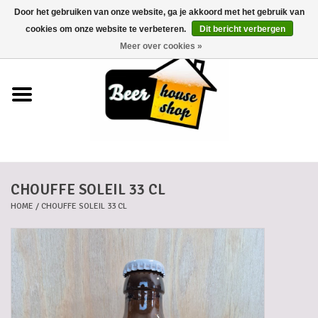
Door het gebruiken van onze website, ga je akkoord met het gebruik van
0 Artikelen - €0,00
cookies om onze website te verbeteren.
Dit bericht verbergen
Meer over cookies »
Home
Bieren
Bierkaartjes
CHOUFFE SOLEIL 33 CL
Biermanden
HOME
/
CHOUFFE SOLEIL 33 CL
Blikken
Cadeaubonnen
Dankkaartjes