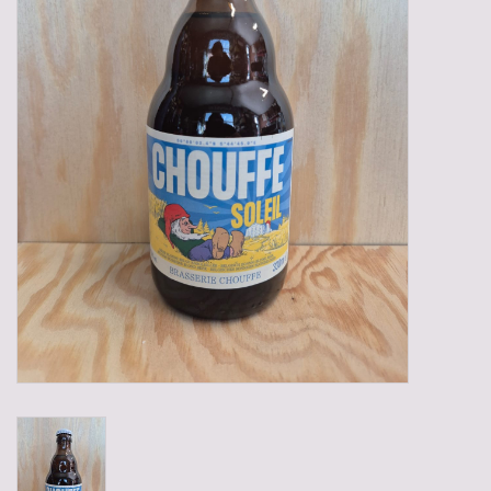
Gadgets
Geschenken
Glazen
Lege kratten
Manden/Kratten
Mixdozen
Streekproducten
Sweets