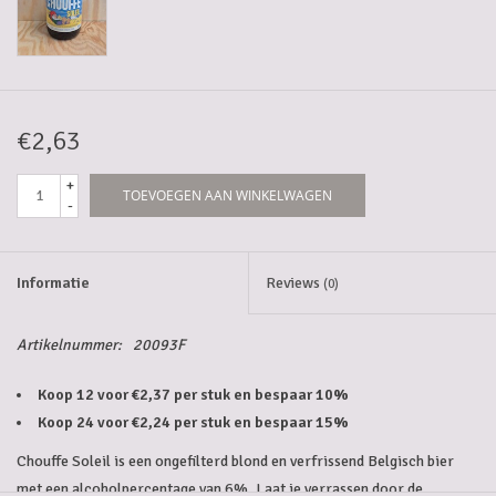
5-6l vaten
Promoties
€2,63
Streekproducten/Diverse
+
TOEVOEGEN AAN WINKELWAGEN
-
Opruiming
Informatie
Reviews
(0)
Artikelnummer:
20093F
Koop 12 voor €2,37 per stuk en bespaar 10%
Koop 24 voor €2,24 per stuk en bespaar 15%
Chouffe Soleil is een ongefilterd blond en verfrissend Belgisch bier
met een alcoholpercentage van 6%. Laat je verrassen door de