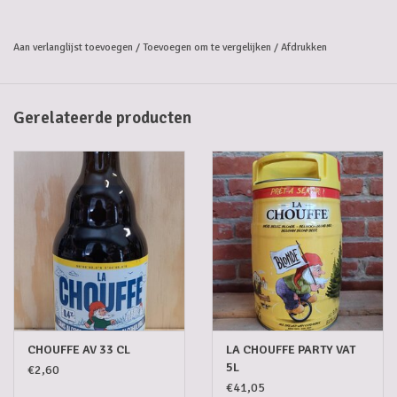
verfrissende smaken van mandarijn en limoen met extra toetsen van
vanille, vlierbloesem, kamille en een vleugje peper.
Aan verlanglijst toevoegen
/
Toevoegen om te vergelijken
/
Afdrukken
Gerelateerde producten
CHOUFFE AV 33 CL
LA CHOUFFE PARTY VAT
5L
€2,60
€41,05