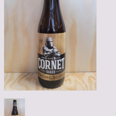
Gadgets
Geschenken
Glazen
Lege kratten
Manden/Kratten
Mixdozen
Streekproducten
Sweets