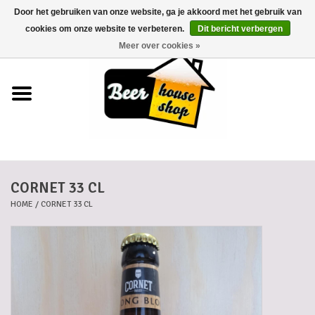
Door het gebruiken van onze website, ga je akkoord met het gebruik van
0 Artikelen - €0,00
cookies om onze website te verbeteren.
Dit bericht verbergen
Meer over cookies »
Home
Bieren
Bierkaartjes
CORNET 33 CL
Biermanden
HOME
/
CORNET 33 CL
Blikken
Cadeaubonnen
Dankkaartjes