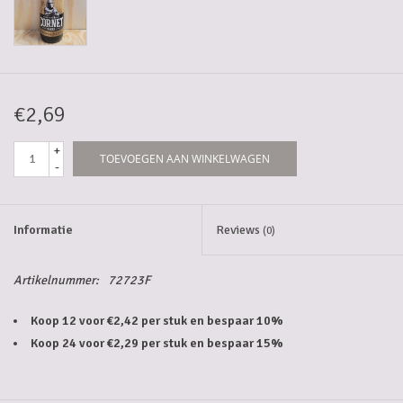
5-6l vaten
Promoties
€2,69
Streekproducten/Diverse
+
TOEVOEGEN AAN WINKELWAGEN
-
Opruiming
Informatie
Reviews
(0)
Artikelnummer:
72723F
Koop 12 voor €2,42 per stuk en bespaar 10%
Koop 24 voor €2,29 per stuk en bespaar 15%