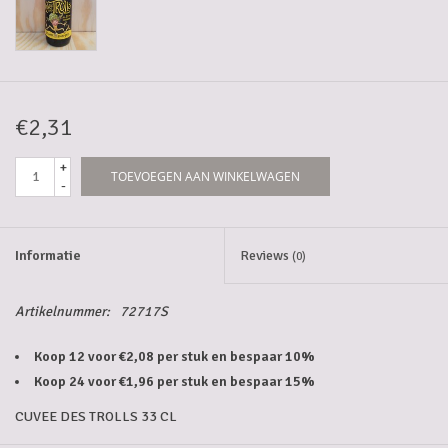
5-6l vaten
Promoties
€2,31
Streekproducten/Diverse
+
TOEVOEGEN AAN WINKELWAGEN
-
Opruiming
Informatie
Reviews
(0)
Artikelnummer:
72717S
Koop 12 voor €2,08 per stuk en bespaar 10%
Koop 24 voor €1,96 per stuk en bespaar 15%
CUVEE DES TROLLS 33 CL