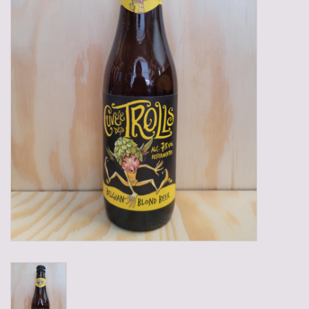
Gadgets
Geschenken
Glazen
Lege kratten
Manden/Kratten
Mixdozen
Streekproducten
Sweets