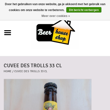
Door het gebruiken van onze website, ga je akkoord met het gebruik van
0 Artikelen - €0,00
cookies om onze website te verbeteren.
Dit bericht verbergen
Meer over cookies »
Home
Bieren
Bierkaartjes
CUVEE DES TROLLS 33 CL
Biermanden
HOME
/
CUVEE DES TROLLS 33 CL
Blikken
Cadeaubonnen
Dankkaartjes