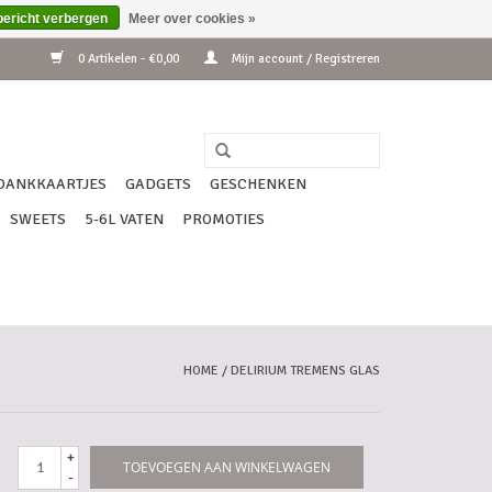
bericht verbergen
Meer over cookies »
0 Artikelen - €0,00
Mijn account / Registreren
DANKKAARTJES
GADGETS
GESCHENKEN
SWEETS
5-6L VATEN
PROMOTIES
HOME
/
DELIRIUM TREMENS GLAS
+
TOEVOEGEN AAN WINKELWAGEN
-