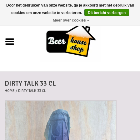
Door het gebruiken van onze website, ga je akkoord met het gebruik van
0 Artikelen - €0,00
cookies om onze website te verbeteren.
Dit bericht verbergen
Meer over cookies »
Home
Bieren
Bierkaartjes
DIRTY TALK 33 CL
Biermanden
HOME
/
DIRTY TALK 33 CL
Blikken
Cadeaubonnen
Dankkaartjes