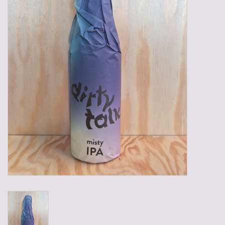
Gadgets
Geschenken
Glazen
Lege kratten
Manden/Kratten
Mixdozen
Streekproducten
Sweets