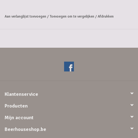
Be warned.
Aan verlanglijst toevoegen
/
Toevoegen om te vergelijken
/
Afdrukken
Dirty Talk may turn your days into nights.
And your nights into misty memories.
Klantenservice
Producten
Mijn account
Beerhouseshop.be