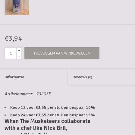
5-6l vaten
Promoties
€3,94
Streekproducten/Diverse
+
TOEVOEGEN AAN WINKELWAGEN
-
Opruiming
Informatie
Reviews
(0)
Artikelnummer:
73237F
Koop 12 voor €3,55 per stuk en bespaar 10%
Koop 24 voor €3,35 per stuk en bespaar 15%
When The Musketeers collaborate
with a chef like Nick Bril,
you get Dirty Talk.