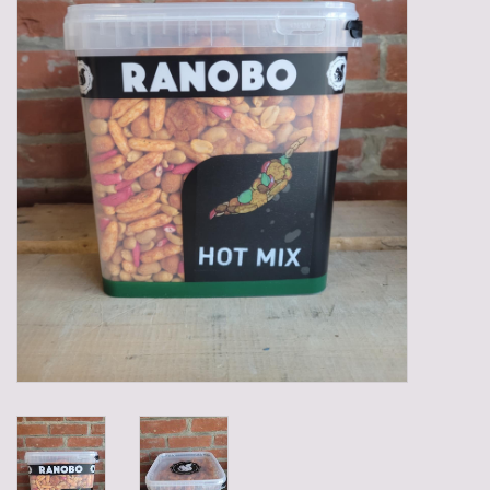
Gadgets
Geschenken
Glazen
Lege kratten
Manden/Kratten
Mixdozen
Streekproducten
Sweets