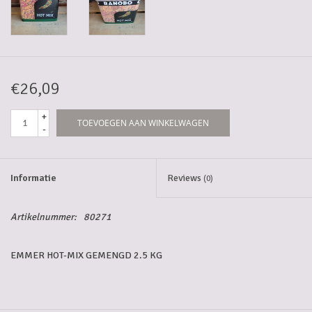
5-6l vaten
Promoties
€26,09
Streekproducten/Diverse
+
TOEVOEGEN AAN WINKELWAGEN
-
Opruiming
Informatie
Reviews
(0)
Artikelnummer:
80271
EMMER HOT-MIX GEMENGD 2.5 KG