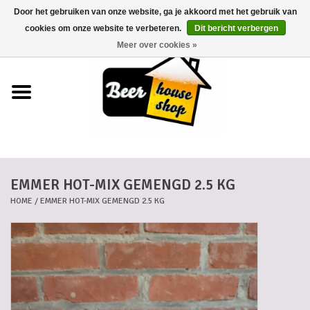
Door het gebruiken van onze website, ga je akkoord met het gebruik van
0 Artikelen - €0,00
cookies om onze website te verbeteren.
Dit bericht verbergen
Meer over cookies »
Home
Bieren
Bierkaartjes
EMMER HOT-MIX GEMENGD 2.5 KG
Biermanden
HOME
/
EMMER HOT-MIX GEMENGD 2.5 KG
Blikken
Cadeaubonnen
Dankkaartjes