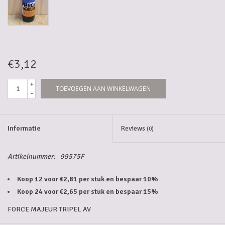
5-6l vaten
Promoties
€3,12
Streekproducten/Diverse
+
TOEVOEGEN AAN WINKELWAGEN
-
Opruiming
Informatie
Reviews
(0)
Artikelnummer:
99575F
Koop 12 voor €2,81 per stuk en bespaar 10%
Koop 24 voor €2,65 per stuk en bespaar 15%
FORCE MAJEUR TRIPEL AV