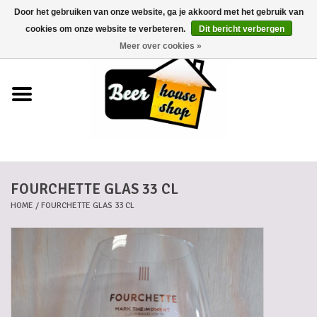
Door het gebruiken van onze website, ga je akkoord met het gebruik van
0 Artikelen - €0,00
cookies om onze website te verbeteren.
Dit bericht verbergen
Meer over cookies »
Home
Bieren
Bierkaartjes
FOURCHETTE GLAS 33 CL
Biermanden
HOME
/
FOURCHETTE GLAS 33 CL
Blikken
Cadeaubonnen
Dankkaartjes