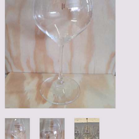
Gadgets
Geschenken
Glazen
Lege kratten
Manden/Kratten
Mixdozen
Streekproducten
Sweets