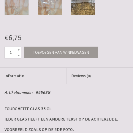
5-6l vaten
Promoties
€6,75
Streekproducten/Diverse
+
TOEVOEGEN AAN WINKELWAGEN
-
Opruiming
Informatie
Reviews
(0)
Artikelnummer:
99563G
FOURCHETTE GLAS 33 CL
IEDER GLAS HEEFT EEN ANDERE TEKST OP DE ACHTERZIJDE.
VOORBEELD ZOALS OP DE 3DE FOTO.