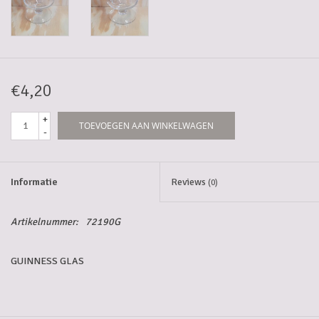
5-6l vaten
Promoties
€4,20
Streekproducten/Diverse
+
TOEVOEGEN AAN WINKELWAGEN
-
Opruiming
Informatie
Reviews
(0)
Artikelnummer:
72190G
GUINNESS GLAS