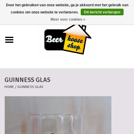
Door het gebruiken van onze website, ga je akkoord met het gebruik van
0 Artikelen - €0,00
cookies om onze website te verbeteren.
Dit bericht verbergen
Meer over cookies »
Home
Bieren
Bierkaartjes
GUINNESS GLAS
Biermanden
HOME
/
GUINNESS GLAS
Blikken
Cadeaubonnen
Dankkaartjes