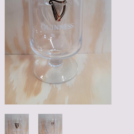
Gadgets
Geschenken
Glazen
Lege kratten
Manden/Kratten
Mixdozen
Streekproducten
Sweets