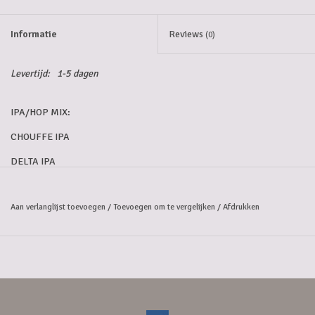
5-6l vaten
Informatie
Reviews
(0)
Promoties
Levertijd:
1-5 dagen
Streekproducten/Diverse
IPA/HOP MIX:
CHOUFFE IPA
Opruiming
DELTA IPA
DUVEL CASHMERE
Aan verlanglijst toevoegen
/
Toevoegen om te vergelijken
/
Afdrukken
HOPUS
HOPRUITER
DIKKE NEK
HVISWIJF
LUPULUS HOPERA