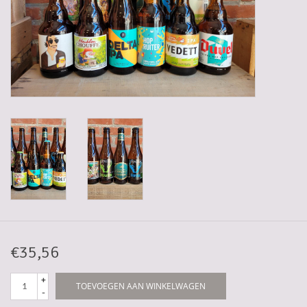
Gadgets
Geschenken
Glazen
Lege kratten
Manden/Kratten
Mixdozen
€35,56
Streekproducten
+
TOEVOEGEN AAN WINKELWAGEN
-
Sweets