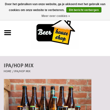
Door het gebruiken van onze website, ga je akkoord met het gebruik van
0 Artikelen - €0,00
cookies om onze website te verbeteren.
Dit bericht verbergen
Meer over cookies »
Home
Bieren
Bierkaartjes
IPA/HOP MIX
Biermanden
HOME
/
IPA/HOP MIX
Blikken
Cadeaubonnen
Dankkaartjes