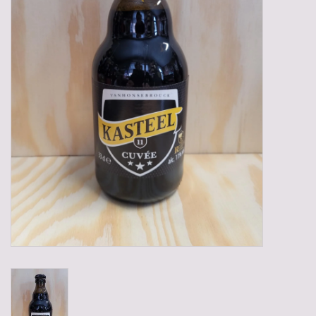
Gadgets
Geschenken
Glazen
Lege kratten
Manden/Kratten
Mixdozen
Streekproducten
Sweets