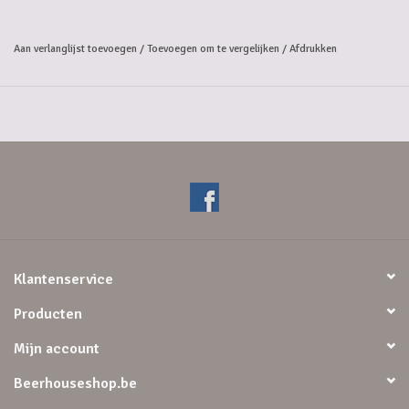
Donker. De smaak van het bier neigt naar porto. Deze ‘premier cru
classé’ werd ontwikkeld op basis van een ‘quadrupel’. In dit type sterk,
Aan verlanglijst toevoegen
/
Toevoegen om te vergelijken
/
Afdrukken
zoet tot bitter donkerbruin bier geeft de mout de boventoon aan. De
Cuvée du Chateau heeft de kenmerken van gemadeiriseerd bier, met
eerst toetsen van geroosterde en gekarameliseerde mout, gevolgd
door een delicaat hopbitter in de afdronk. Een volwaardig
gastronomisch bier.
Alcoholpercentage: 11%
Klantenservice
Producten
Mijn account
Beerhouseshop.be