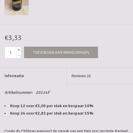
5-6l vaten
Promoties
€3,33
Streekproducten/Diverse
+
TOEVOEGEN AAN WINKELWAGEN
-
Opruiming
Informatie
Reviews
(0)
Artikelnummer:
20114F
Koop 12 voor €3,00 per stuk en bespaar 10%
Koop 24 voor €2,83 per stuk en bespaar 15%
Cuvée du Château evenaart de smaak van een tien jaar gerijpte Kasteel