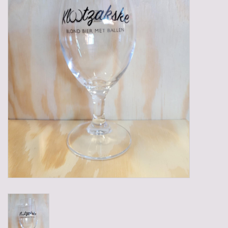
Gadgets
Geschenken
Glazen
Lege kratten
Manden/Kratten
Mixdozen
Streekproducten
Sweets