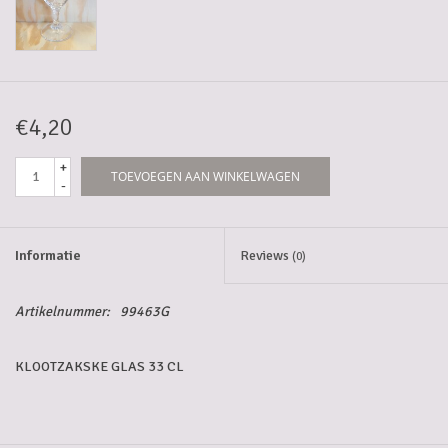
5-6l vaten
Promoties
€4,20
Streekproducten/Diverse
+
TOEVOEGEN AAN WINKELWAGEN
-
Opruiming
Informatie
Reviews
(0)
Artikelnummer:
99463G
KLOOTZAKSKE GLAS 33 CL