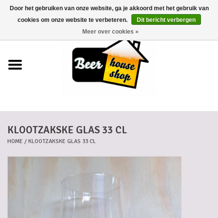
Door het gebruiken van onze website, ga je akkoord met het gebruik van
0 Artikelen - €0,00
cookies om onze website te verbeteren.
Dit bericht verbergen
Meer over cookies »
Home
Bieren
Bierkaartjes
KLOOTZAKSKE GLAS 33 CL
Biermanden
HOME
/
KLOOTZAKSKE GLAS 33 CL
Blikken
Cadeaubonnen
Dankkaartjes