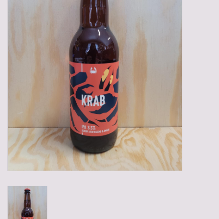
Gadgets
Geschenken
Glazen
Lege kratten
Manden/Kratten
Mixdozen
Streekproducten
Sweets