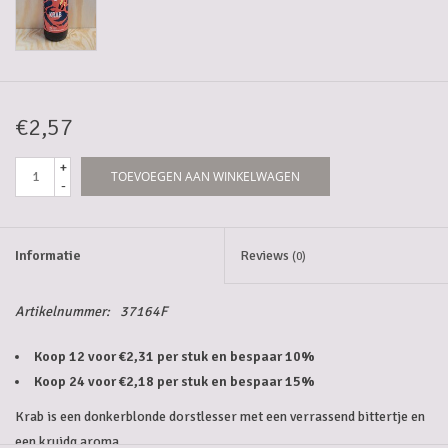
5-6l vaten
Promoties
€2,57
Streekproducten/Diverse
+
TOEVOEGEN AAN WINKELWAGEN
-
Opruiming
Informatie
Reviews
(0)
Artikelnummer:
37164F
Koop 12 voor €2,31 per stuk en bespaar 10%
Koop 24 voor €2,18 per stuk en bespaar 15%
Krab is een donkerblonde dorstlesser met een verrassend bittertje en
een kruidg aroma.