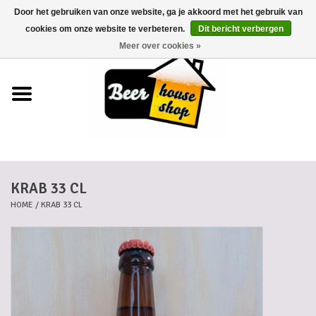
Door het gebruiken van onze website, ga je akkoord met het gebruik van
0 Artikelen - €0,00
cookies om onze website te verbeteren.
Dit bericht verbergen
Meer over cookies »
Home
Bieren
Bierkaartjes
KRAB 33 CL
Biermanden
HOME
/
KRAB 33 CL
Blikken
Cadeaubonnen
Dankkaartjes