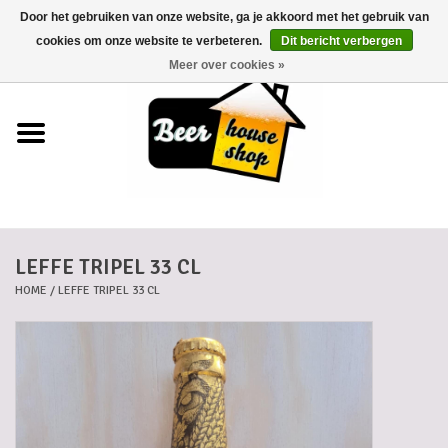
Door het gebruiken van onze website, ga je akkoord met het gebruik van
0 Artikelen - €0,00
cookies om onze website te verbeteren.
Dit bericht verbergen
Meer over cookies »
Home
Bieren
Bierkaartjes
LEFFE TRIPEL 33 CL
Biermanden
HOME
/
LEFFE TRIPEL 33 CL
Blikken
Cadeaubonnen
Dankkaartjes