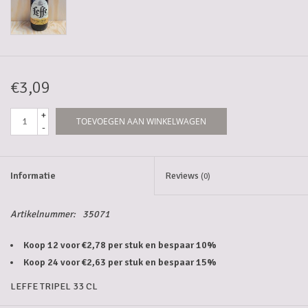
5-6l vaten
Promoties
€3,09
Streekproducten/Diverse
+
TOEVOEGEN AAN WINKELWAGEN
-
Opruiming
Informatie
Reviews
(0)
Artikelnummer:
35071
Koop 12 voor €2,78 per stuk en bespaar 10%
Koop 24 voor €2,63 per stuk en bespaar 15%
LEFFE TRIPEL 33 CL