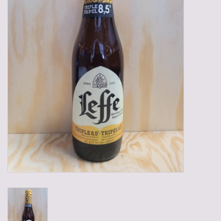
Gadgets
Geschenken
Glazen
Lege kratten
Manden/Kratten
Mixdozen
Streekproducten
Sweets