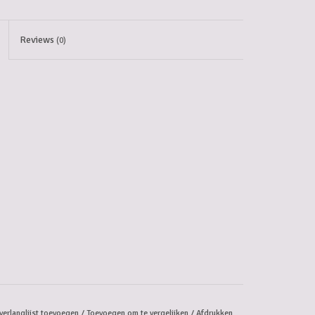
Reviews
(0)
verlanglijst toevoegen
/
Toevoegen om te vergelijken
/
Afdrukken