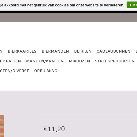
 je akkoord met het gebruik van cookies om onze website te verbeteren.
Dit 
een verzendingen van 18/7 tem 27/7 !!! Dank je wel voor het begr
N
BIERKAARTJES
BIERMANDEN
BLIKKEN
CADEAUBONNEN
E KRATTEN
MANDEN/KRATTEN
MIXDOZEN
STREEKPRODUCTEN
CTEN/DIVERSE
OPRUIMING
€11,20