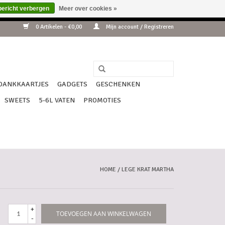
bericht verbergen
Meer over cookies »
ip !!!
0 Artikelen - €0,00
Mijn account / Registreren
DANKKAARTJES
GADGETS
GESCHENKEN
SWEETS
5-6L VATEN
PROMOTIES
HOME
/
LEGE KRAT MARTHA
+
TOEVOEGEN AAN WINKELWAGEN
-