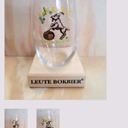
Gadgets
Geschenken
Glazen
Lege kratten
Manden/Kratten
Mixdozen
Streekproducten
Sweets