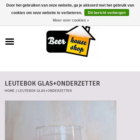
Door het gebruiken van onze website, ga je akkoord met het gebruik van
0 Artikelen - €0,00
cookies om onze website te verbeteren.
Dit bericht verbergen
Meer over cookies »
Home
Bieren
Bierkaartjes
LEUTEBOK GLAS+ONDERZETTER
Biermanden
HOME
/
LEUTEBOK GLAS+ONDERZETTER
Blikken
Cadeaubonnen
Dankkaartjes