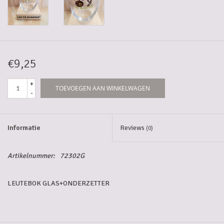
5-6l vaten
Promoties
€9,25
Streekproducten/Diverse
+
TOEVOEGEN AAN WINKELWAGEN
-
Opruiming
Informatie
Reviews
(0)
Artikelnummer:
72302G
LEUTEBOK GLAS+ONDERZETTER