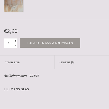
5-6l vaten
Promoties
€2,90
Streekproducten/Diverse
+
TOEVOEGEN AAN WINKELWAGEN
-
Opruiming
Informatie
Reviews
(0)
Artikelnummer:
90191
LIEFMANS GLAS