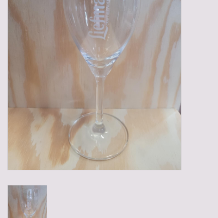
Gadgets
Geschenken
Glazen
Lege kratten
Manden/Kratten
Mixdozen
Streekproducten
Sweets