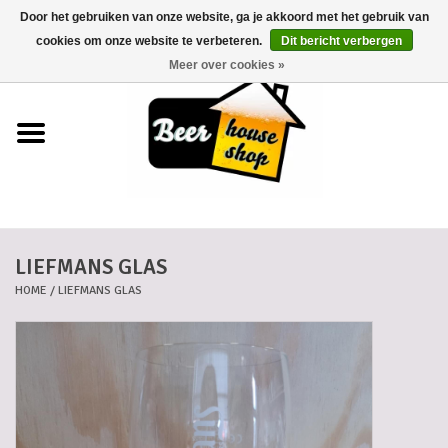
Door het gebruiken van onze website, ga je akkoord met het gebruik van
0 Artikelen - €0,00
cookies om onze website te verbeteren.
Dit bericht verbergen
Meer over cookies »
Home
Bieren
Bierkaartjes
LIEFMANS GLAS
Biermanden
HOME
/
LIEFMANS GLAS
Blikken
Cadeaubonnen
Dankkaartjes