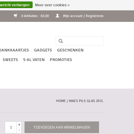
bericht verbergen
Meer over cookies »
0 Artikelen - €0,00
Mijn account / Registreren
DANKKAARTJES
GADGETS
GESCHENKEN
SWEETS
5-6L VATEN
PROMOTIES
HOME
/
MAES PILS GLAS 25CL
+
TOEVOEGEN AAN WINKELWAGEN
-