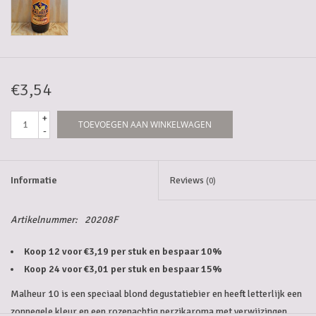
5-6l vaten
Promoties
€3,54
Streekproducten/Diverse
+
TOEVOEGEN AAN WINKELWAGEN
-
Opruiming
Informatie
Reviews
(0)
Artikelnummer:
20208F
Koop 12 voor €3,19 per stuk en bespaar 10%
Koop 24 voor €3,01 per stuk en bespaar 15%
Malheur 10 is een speciaal blond degustatiebier en heeft letterlijk een
zonnegele kleur en een rozenachtig perzikaroma met verwijzingen