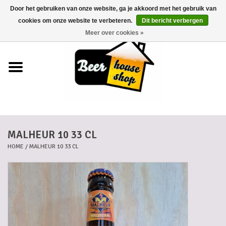
Door het gebruiken van onze website, ga je akkoord met het gebruik van
0 Artikelen - €0,00
cookies om onze website te verbeteren.
Dit bericht verbergen
Meer over cookies »
Home
Bieren
Bierkaartjes
MALHEUR 10 33 CL
Biermanden
HOME
/
MALHEUR 10 33 CL
Blikken
Cadeaubonnen
Dankkaartjes