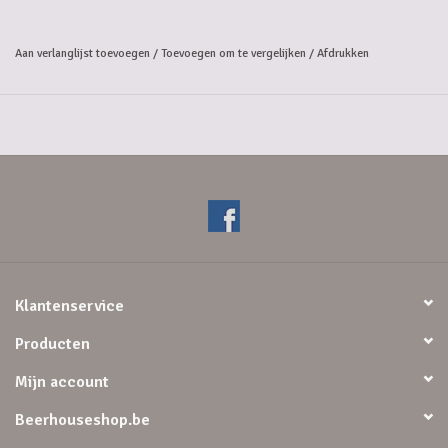
naar kruidige sinaasappel- en citroenschillen. Het bier heeft een rijke
honingtextuur, olieachtig ook, het heeft behoorlijk wat body en een
Aan verlanglijst toevoegen
/
Toevoegen om te vergelijken
/
Afdrukken
bitterachtige zure toets in de warme afdronk.
Alc 10% vol.
Klantenservice
Producten
Mijn account
Beerhouseshop.be