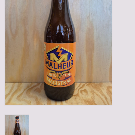
Gadgets
Geschenken
Glazen
Lege kratten
Manden/Kratten
Mixdozen
Streekproducten
Sweets