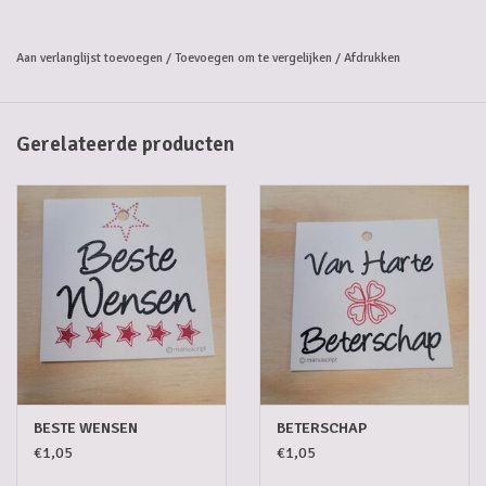
CORNET
Aan verlanglijst toevoegen
/
Toevoegen om te vergelijken
/
Afdrukken
KARMELIET
HAPKIN
GOLIATH
Gerelateerde producten
WESTMALLE TRIPEL
TRIPEL KATRIEN
VICARIS
TRIPEL D'ANVERS
VICTORIA
VAL-DIEU BLOND
KOMPEL BOVENGRONDS
BESTE WENSEN
BETERSCHAP
SNOEPGOED
€1,05
€1,05