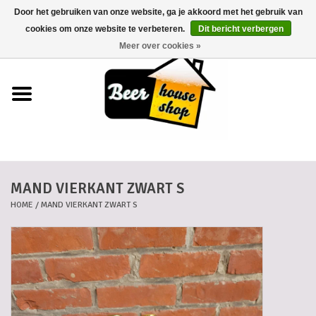
Door het gebruiken van onze website, ga je akkoord met het gebruik van
0 Artikelen - €0,00
cookies om onze website te verbeteren.
Dit bericht verbergen
Meer over cookies »
Home
Bieren
Bierkaartjes
MAND VIERKANT ZWART S
Biermanden
HOME
/
MAND VIERKANT ZWART S
Blikken
Cadeaubonnen
Dankkaartjes