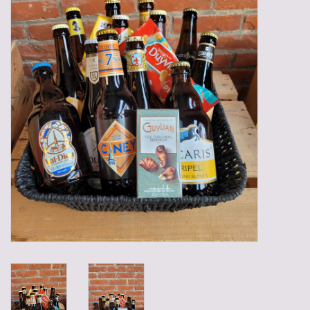
Gadgets
Geschenken
Glazen
Lege kratten
Manden/Kratten
Mixdozen
Streekproducten
Sweets