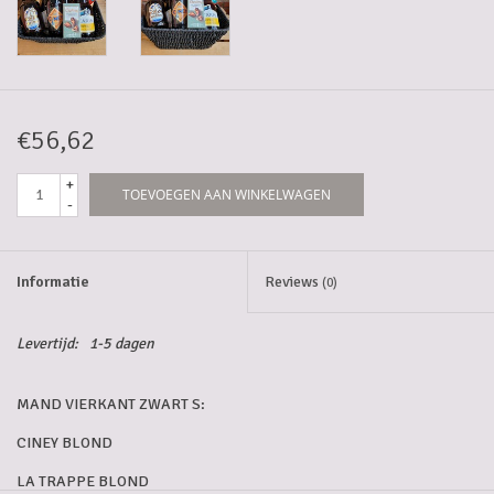
5-6l vaten
Promoties
€56,62
Streekproducten/Diverse
+
TOEVOEGEN AAN WINKELWAGEN
-
Opruiming
Informatie
Reviews
(0)
Levertijd:
1-5 dagen
MAND VIERKANT ZWART S:
CINEY BLOND
LA TRAPPE BLOND