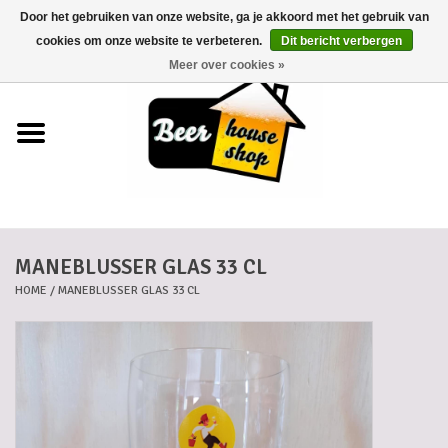
Door het gebruiken van onze website, ga je akkoord met het gebruik van
0 Artikelen - €0,00
cookies om onze website te verbeteren.
Dit bericht verbergen
Meer over cookies »
Home
Bieren
Bierkaartjes
MANEBLUSSER GLAS 33 CL
Biermanden
HOME
/
MANEBLUSSER GLAS 33 CL
Blikken
Cadeaubonnen
Dankkaartjes