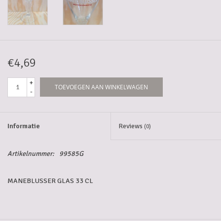
5-6l vaten
Promoties
€4,69
Streekproducten/Diverse
+
TOEVOEGEN AAN WINKELWAGEN
-
Opruiming
Informatie
Reviews
(0)
Artikelnummer:
99585G
MANEBLUSSER GLAS 33 CL