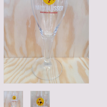
Gadgets
Geschenken
Glazen
Lege kratten
Manden/Kratten
Mixdozen
Streekproducten
Sweets