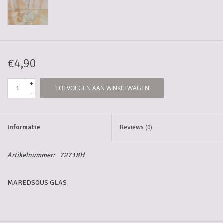
5-6l vaten
Promoties
€4,90
Streekproducten/Diverse
+
TOEVOEGEN AAN WINKELWAGEN
-
Opruiming
Informatie
Reviews
(0)
Artikelnummer:
72718H
MAREDSOUS GLAS