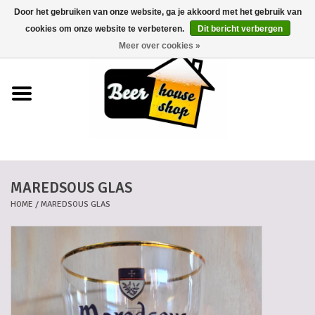
Door het gebruiken van onze website, ga je akkoord met het gebruik van
0 Artikelen - €0,00
cookies om onze website te verbeteren.
Dit bericht verbergen
Meer over cookies »
Home
Bieren
Bierkaartjes
MAREDSOUS GLAS
Biermanden
HOME
/
MAREDSOUS GLAS
Blikken
Cadeaubonnen
Dankkaartjes