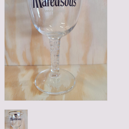
Gadgets
Geschenken
Glazen
Lege kratten
Manden/Kratten
Mixdozen
Streekproducten
Sweets