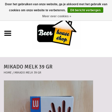
Door het gebruiken van onze website, ga je akkoord met het gebruik van
0 Artikelen - €0,00
cookies om onze website te verbeteren.
Dit bericht verbergen
Meer over cookies »
Home
Bieren
Bierkaartjes
MIKADO MELK 39 GR
Biermanden
HOME
/
MIKADO MELK 39 GR
Blikken
Cadeaubonnen
Dankkaartjes