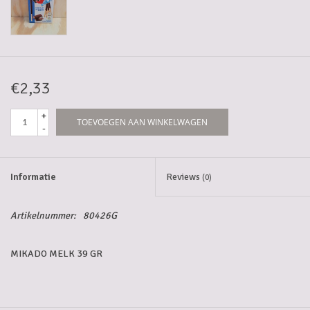
5-6l vaten
Promoties
€2,33
Streekproducten/Diverse
+
TOEVOEGEN AAN WINKELWAGEN
-
Opruiming
Informatie
Reviews
(0)
Artikelnummer:
80426G
MIKADO MELK 39 GR