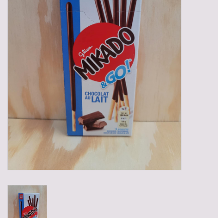
Gadgets
Geschenken
Glazen
Lege kratten
Manden/Kratten
Mixdozen
Streekproducten
Sweets