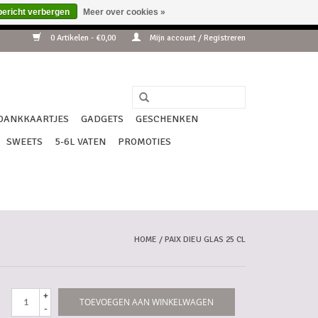
bericht verbergen
Meer over cookies »
ip !!!
0 Artikelen - €0,00
Mijn account / Registreren
DANKKAARTJES
GADGETS
GESCHENKEN
SWEETS
5-6L VATEN
PROMOTIES
HOME
/
PAIX DIEU GLAS 25 CL
+
TOEVOEGEN AAN WINKELWAGEN
-