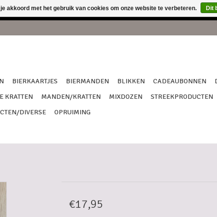
 je akkoord met het gebruik van cookies om onze website te verbeteren.
Dit 
een verzendingen van 18/7 tem 27/7 !!! Dank je wel voor het begr
N
BIERKAARTJES
BIERMANDEN
BLIKKEN
CADEAUBONNEN
E KRATTEN
MANDEN/KRATTEN
MIXDOZEN
STREEKPRODUCTEN
CTEN/DIVERSE
OPRUIMING
€17,95