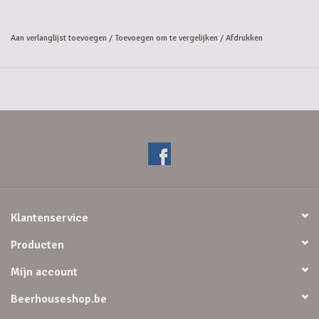
hellingen met aroma's van witte perziken en exotisch fruit, waardoor
je een ongelooflijke lengte in de mond hebt.
Aan verlanglijst toevoegen
/
Toevoegen om te vergelijken
/
Afdrukken
EBC : 9,5
IBU : 38
%vol : 8,5 %
Klantenservice
Producten
Mijn account
Beerhouseshop.be