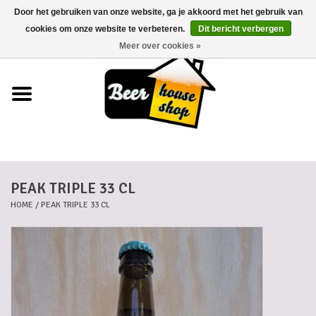
Door het gebruiken van onze website, ga je akkoord met het gebruik van
0 Artikelen - €0,00
cookies om onze website te verbeteren.
Dit bericht verbergen
Meer over cookies »
Home
Bieren
Bierkaartjes
PEAK TRIPLE 33 CL
Biermanden
HOME
/
PEAK TRIPLE 33 CL
Blikken
Cadeaubonnen
Dankkaartjes