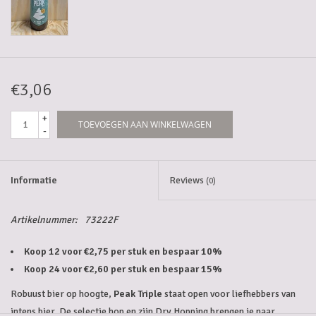
5-6l vaten
Promoties
€3,06
Streekproducten/Diverse
+
TOEVOEGEN AAN WINKELWAGEN
-
Opruiming
Informatie
Reviews
(0)
Artikelnummer:
73222F
Koop 12 voor €2,75 per stuk en bespaar 10%
Koop 24 voor €2,60 per stuk en bespaar 15%
Robuust bier op hoogte,
Peak Triple
staat open voor liefhebbers van
intens bier. De selectie hop en zijn Dry Hopping brengen je naar