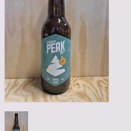
Gadgets
Geschenken
Glazen
Lege kratten
Manden/Kratten
Mixdozen
Streekproducten
Sweets