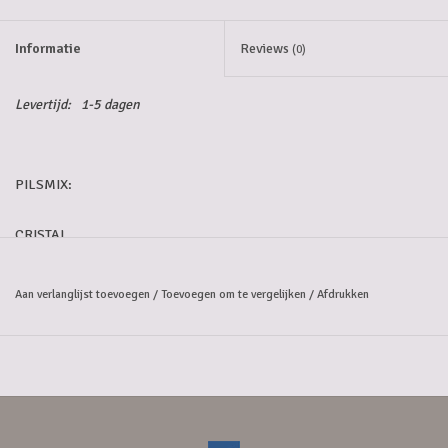
5-6l vaten
Informatie
Reviews
(0)
Promoties
Levertijd:
1-5 dagen
Streekproducten/Diverse
PILSMIX:
Opruiming
CRISTAL
CARLSBERG
Aan verlanglijst toevoegen
/
Toevoegen om te vergelijken
/
Afdrukken
CORONA
EXPORT
JUPILER