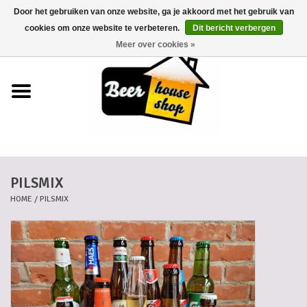
Door het gebruiken van onze website, ga je akkoord met het gebruik van
0 Artikelen - €0,00
cookies om onze website te verbeteren.
Dit bericht verbergen
Meer over cookies »
Home
Bieren
Bierkaartjes
PILSMIX
Biermanden
HOME
/
PILSMIX
Blikken
Cadeaubonnen
Dankkaartjes