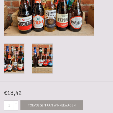
Gadgets
Geschenken
Glazen
Lege kratten
Manden/Kratten
Mixdozen
€18,42
Streekproducten
+
TOEVOEGEN AAN WINKELWAGEN
-
Sweets