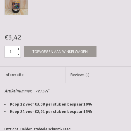
5-6l vaten
Promoties
€3,42
Streekproducten/Diverse
+
TOEVOEGEN AAN WINKELWAGEN
-
Opruiming
Informatie
Reviews
(0)
Artikelnummer:
72737F
Koop 12 voor €3,08 per stuk en bespaar 10%
Koop 24 voor €2,91 per stuk en bespaar 15%
Uitzicht: Helder, stabiele schuimkraag