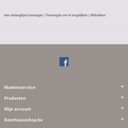
Aroma: Fruitig (perzik, sinaas), hoppig, floraal, gist, biscuits.
Smaak: Zoet, moutig, kruidig, fruitig, prikkelend mondgevoel met
Aan verlanglijst toevoegen
/
Toevoegen om te vergelijken
/
Afdrukken
zachtbittere afdronk.
Met zijn heldere, stabiele schuimkraag staat Riebedebie stevig in z’n
schoenen.
Hij prikkelt je mond en verleidt al je zintuigen met zijn fruit, hop, gist
en biscuits aroma’s. Zijn zoetfruitige smaak met moutige
kruidentoetsen brengt je in vervoering. En terwijl jij geniet van zijn
zachtbittere afdronk maakt hij zich uit de voeten. Santé!
Alcoholpercentage: 9%
Klantenservice
Producten
Mijn account
Beerhouseshop.be