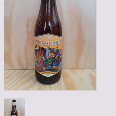
Gadgets
Geschenken
Glazen
Lege kratten
Manden/Kratten
Mixdozen
Streekproducten
Sweets