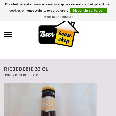
Door het gebruiken van onze website, ga je akkoord met het gebruik van
0 Artikelen - €0,00
cookies om onze website te verbeteren.
Dit bericht verbergen
Meer over cookies »
Home
Bieren
Bierkaartjes
RIEBEDEBIE 33 CL
Biermanden
HOME
/
RIEBEDEBIE 33 CL
Blikken
Cadeaubonnen
Dankkaartjes