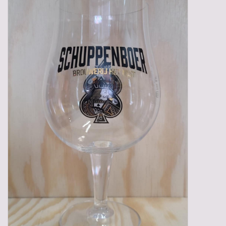
Gadgets
Geschenken
Glazen
Lege kratten
Manden/Kratten
Mixdozen
Streekproducten
Sweets