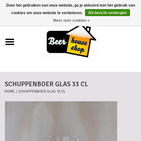
Door het gebruiken van onze website, ga je akkoord met het gebruik van
0 Artikelen - €0,00
cookies om onze website te verbeteren.
Dit bericht verbergen
Meer over cookies »
Home
Bieren
Bierkaartjes
SCHUPPENBOER GLAS 33 CL
Biermanden
HOME
/
SCHUPPENBOER GLAS 33 CL
Blikken
Cadeaubonnen
Dankkaartjes