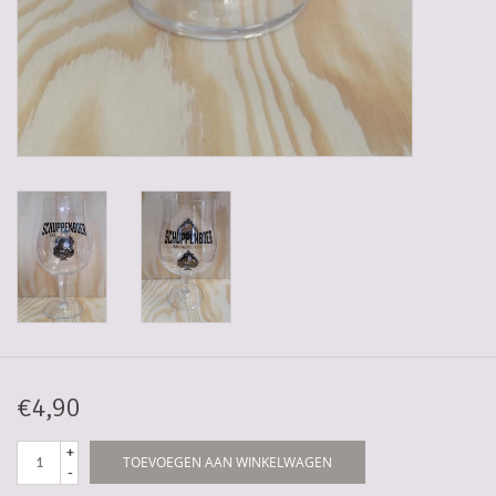
5-6l vaten
Promoties
Streekproducten/Diverse
Opruiming
€4,90
+
TOEVOEGEN AAN WINKELWAGEN
-