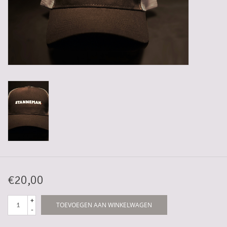
Gadgets
Geschenken
Glazen
Lege kratten
Manden/Kratten
Mixdozen
€20,00
Streekproducten
+
TOEVOEGEN AAN WINKELWAGEN
-
Sweets