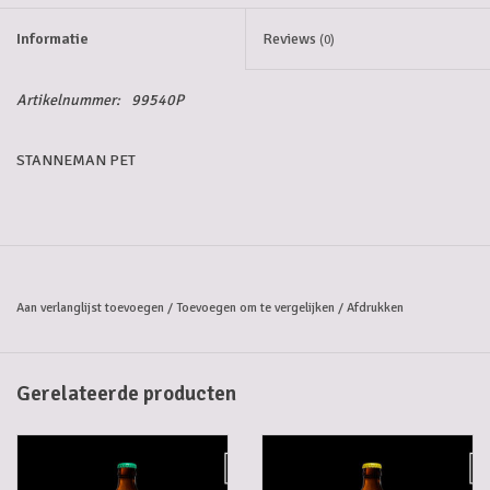
Informatie
Reviews
(0)
5-6l vaten
Artikelnummer:
99540P
Promoties
STANNEMAN PET
Streekproducten/Diverse
Opruiming
Aan verlanglijst toevoegen
/
Toevoegen om te vergelijken
/
Afdrukken
Gerelateerde producten