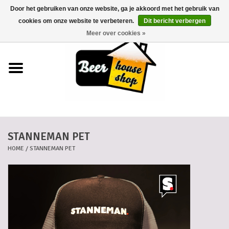
Door het gebruiken van onze website, ga je akkoord met het gebruik van
0 Artikelen - €0,00
cookies om onze website te verbeteren.
Dit bericht verbergen
Meer over cookies »
Home
Bieren
Bierkaartjes
STANNEMAN PET
Biermanden
HOME
/
STANNEMAN PET
Blikken
Cadeaubonnen
Dankkaartjes