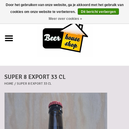
Door het gebruiken van onze website, ga je akkoord met het gebruik van
0 Artikelen - €0,00
cookies om onze website te verbeteren.
Dit bericht verbergen
Meer over cookies »
Home
Bieren
Bierkaartjes
SUPER 8 EXPORT 33 CL
Biermanden
HOME
/
SUPER 8 EXPORT 33 CL
Blikken
Cadeaubonnen
Dankkaartjes