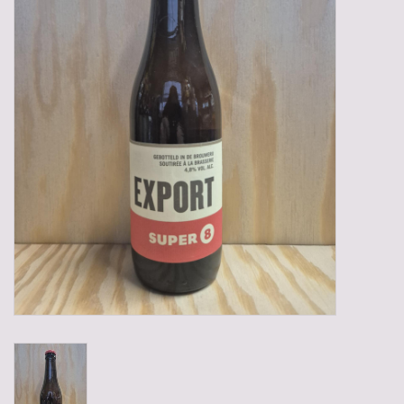
Gadgets
Geschenken
Glazen
Lege kratten
Manden/Kratten
Mixdozen
Streekproducten
Sweets