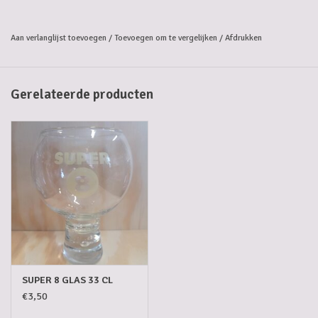
SUPER 8 EXPORT is de stamvader van het SUPER 8 gamma: een
lichtblonde, zacht smakende, vlotte doordrinker met een stevige
Aan verlanglijst toevoegen
/
Toevoegen om te vergelijken
/
Afdrukken
schuimkraag.
Licht alcoholisch voor meer plezier
Onze EXPORT heeft een relatief laag alcoholgehalte (4,8%), maar
Gerelateerde producten
biedt daarom niet minder kwaliteit of smaak. Een echte toppils,
gebotteld in een 33 cl fles. En bovendien glutenvrij.
Alcoholpercentage: 4,8%.
SUPER 8 GLAS 33 CL
€3,50