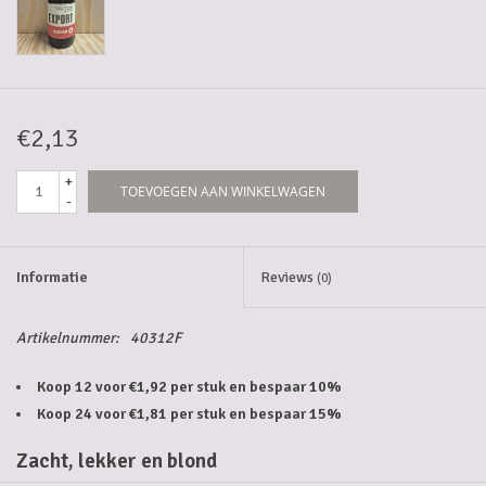
5-6l vaten
Promoties
€2,13
Streekproducten/Diverse
+
TOEVOEGEN AAN WINKELWAGEN
-
Opruiming
Informatie
Reviews
(0)
Artikelnummer:
40312F
Koop 12 voor €1,92 per stuk en bespaar 10%
Koop 24 voor €1,81 per stuk en bespaar 15%
Zacht, lekker en blond