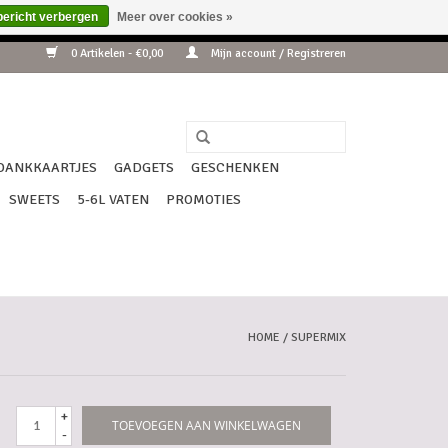
bericht verbergen
Meer over cookies »
ip !!!
0 Artikelen - €0,00
Mijn account / Registreren
DANKKAARTJES
GADGETS
GESCHENKEN
SWEETS
5-6L VATEN
PROMOTIES
HOME
/
SUPERMIX
+
TOEVOEGEN AAN WINKELWAGEN
-