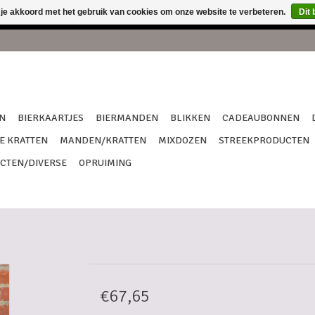
 je akkoord met het gebruik van cookies om onze website te verbeteren.
Dit 
een verzendingen van 18/7 tem 27/7 !!! Dank je wel voor het begr
N
BIERKAARTJES
BIERMANDEN
BLIKKEN
CADEAUBONNEN
E KRATTEN
MANDEN/KRATTEN
MIXDOZEN
STREEKPRODUCTEN
CTEN/DIVERSE
OPRUIMING
€67,65