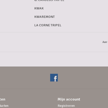
KWAK
KWAREMONT
LA CORNE TRIPEL
LA CHOUFFE
LA TRAPPE TRIPEL
Aan 
LUCIE
MALHEUR 10
OMER
ORVAL
STRAFFE HENDRIK TRIPEL
ST. BERNARDUS ABT 12°
ten
Mijn account
TONGERLO BLOND
ducten
Registreren