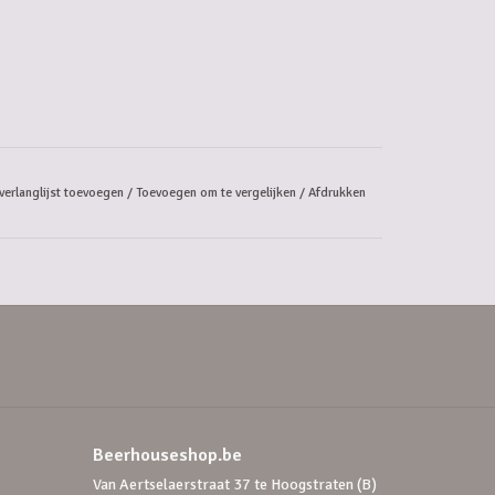
verlanglijst toevoegen
/
Toevoegen om te vergelijken
/
Afdrukken
Beerhouseshop.be
Van Aertselaerstraat 37 te Hoogstraten (B)