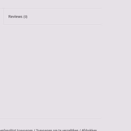
Reviews
(0)
verlanglijst toevoegen
/
Toevoegen om te vergelijken
/
Afdrukken