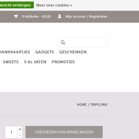
bericht verbergen
Meer over cookies »
0 Artikelen - €0,00
Mijn account / Registreren
DANKKAARTJES
GADGETS
GESCHENKEN
SWEETS
5-6L VATEN
PROMOTIES
HOME
/
TRIPELMIX
+
TOEVOEGEN AAN WINKELWAGEN
-