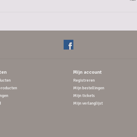
SWIEKES TRIPPPEL
VICARIS
WIEZE
ZEEZUIPER
ten
Mijn account
ducten
Registreren
producten
Mijn bestellingen
ngen
Mijn tickets
d
Mijn verlanglijst