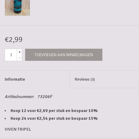
5-6l vaten
Promoties
€2,99
Streekproducten/Diverse
+
TOEVOEGEN AAN WINKELWAGEN
-
Opruiming
Informatie
Reviews
(0)
Artikelnummer:
73206F
Koop 12 voor €2,69 per stuk en bespaar 10%
Koop 24 voor €2,54 per stuk en bespaar 15%
VIVEN TRIPEL