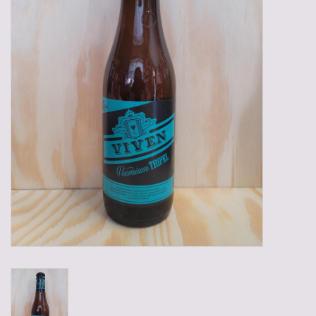
Gadgets
Geschenken
Glazen
Lege kratten
Manden/Kratten
Mixdozen
Streekproducten
Sweets