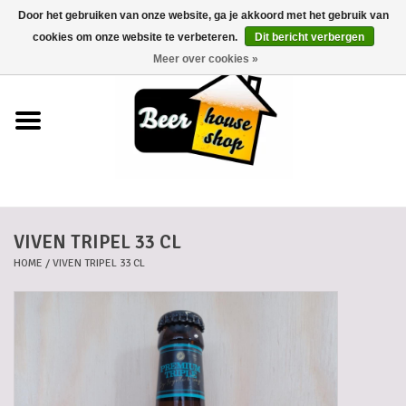
Door het gebruiken van onze website, ga je akkoord met het gebruik van
0 Artikelen - €0,00
cookies om onze website te verbeteren.
Dit bericht verbergen
Meer over cookies »
Home
Bieren
Bierkaartjes
VIVEN TRIPEL 33 CL
Biermanden
HOME
/
VIVEN TRIPEL 33 CL
Blikken
Cadeaubonnen
Dankkaartjes