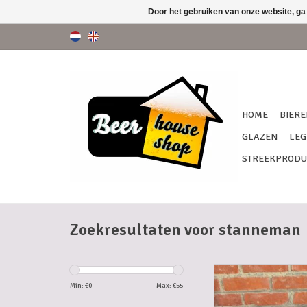
Door het gebruiken van onze website, ga
HOME
BIERE
GLAZEN
LEG
STREEKPRODU
Zoekresultaten voor stanneman
MAND SPECIALE ALC
BIEREN
Min: €
0
Max: €
55
TOEVOEGEN AAN WI