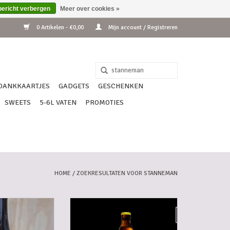
bericht verbergen
Meer over cookies »
0 Artikelen - €0,00
Mijn account / Registreren
DANKKAARTJES
GADGETS
GESCHENKEN
SWEETS
5-6L VATEN
PROMOTIES
HOME
/
ZOEKRESULTATEN VOOR STANNEMAN
R BOURBON 75CL
STANNEMAN BLOND 33 CL
N WINKELWAGEN
TOEVOEGEN AAN WINKELWAGEN