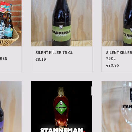
SILENT KILLER 75 CL
SILENT KILL
EREN
75CL
€8,19
€20,96
L 33 CL
STANNEMAN EISBOCK 50 CL
STANNEMAN
NKELWAGEN
TOEVOEGEN AAN WINKELWAGEN
TOEVOEGEN AA