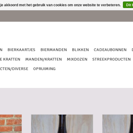
 je akkoord met het gebruik van cookies om onze website te verbeteren.
Dit 
N
BIERKAARTJES
BIERMANDEN
BLIKKEN
CADEAUBONNEN
E KRATTEN
MANDEN/KRATTEN
MIXDOZEN
STREEKPRODUCTEN
CTEN/DIVERSE
OPRUIMING
OHOLVRIJE
SILENT KILLER 75 CL
SILENT KILLE
TOEVOEGEN AAN WINKELWAGEN
TOEVOEGEN AA
NKELWAGEN